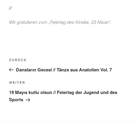
//
Wir gratulieren zum „Feiertag des Kindes, 23 Nisan“.
Beitragsnavigation
Vorheriger
ZURÜCK
Beitrag
Dansların Gecesi // Tänze aus Anatolien Vol. 7
Nächster
WEITER
Beitrag
19 Mayıs kutlu olsun // Feiertag der Jugend und des
Sports