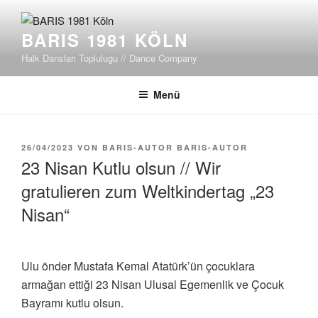
Zum
Inhalt
BARIS 1981 KÖLN
springen
Halk Dansları Toplulugu // Dance Company
Menü
VERÖFFENTLICHT
26/04/2023
VON
BARIS-AUTOR BARIS-AUTOR
AM
23 Nisan Kutlu olsun // Wir
gratulieren zum Weltkindertag „23
Nisan“
Ulu önder Mustafa Kemal Atatürk’ün çocuklara
armağan ettiği 23 Nisan Ulusal Egemenlik ve Çocuk
Bayramı kutlu olsun.