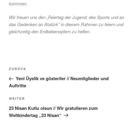
kommen.
Wir freuen uns den „Feiertag der Jugend, des Sports und an
das Gedenken an Atatürk“ in diesem Rahmen zu feiern und
gleichzeitig den Erdbebenopfern zu helfen.
Beitragsnavigation
Vorheriger
ZURÜCK
Beitrag
Yeni Üyelik ve gösteriler // Neumitglieder und
Auftritte
Nächster
WEITER
Beitrag
23 Nisan Kutlu olsun // Wir gratulieren zum
Weltkindertag „23 Nisan“