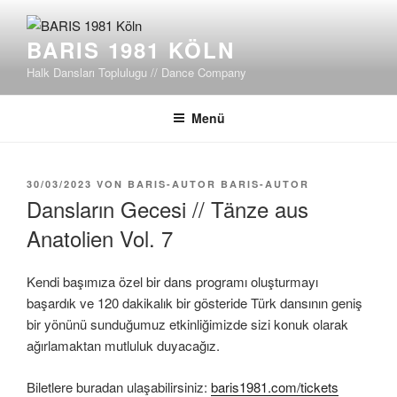
Zum
Inhalt
BARIS 1981 KÖLN
springen
Halk Dansları Toplulugu // Dance Company
Menü
VERÖFFENTLICHT
30/03/2023
VON
BARIS-AUTOR BARIS-AUTOR
AM
Dansların Gecesi // Tänze aus
Anatolien Vol. 7
Kendi başımıza özel bir dans programı oluşturmayı
başardık ve 120 dakikalık bir gösteride Türk dansının geniş
bir yönünü sunduğumuz etkinliğimizde sizi konuk olarak
ağırlamaktan mutluluk duyacağız.
Biletlere buradan ulaşabilirsiniz:
baris1981.com/tickets