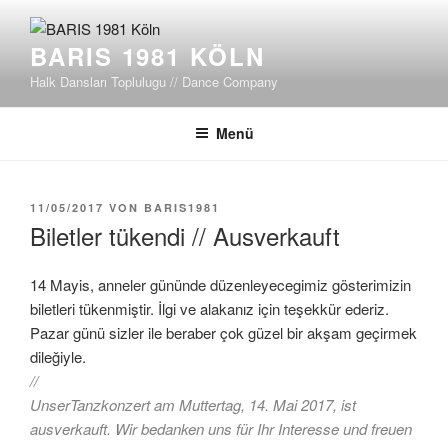
Zum
Inhalt
BARIS 1981 KÖLN
springen
Halk Dansları Toplulugu // Dance Company
Menü
VERÖFFENTLICHT
11/05/2017
VON
BARIS1981
AM
Biletler tükendi // Ausverkauft
14 Mayis, anneler gününde düzenleyecegimiz gösterimizin
biletleri tükenmiştir. İlgi ve alakanız için teşekkür ederiz.
Pazar günü sizler ile beraber çok güzel bir akşam geçirmek
dileğiyle.
//
UnserTanzkonzert am Muttertag, 14. Mai 2017, ist
ausverkauft. Wir bedanken uns für Ihr Interesse und freuen