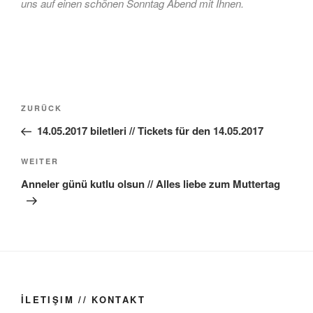
uns auf einen schönen Sonntag Abend mit Ihnen.
Beitragsnavigation
Vorheriger
ZURÜCK
Beitrag
14.05.2017 biletleri // Tickets für den 14.05.2017
Nächster
WEITER
Beitrag
Anneler günü kutlu olsun // Alles liebe zum Muttertag
İLETIŞIM // KONTAKT