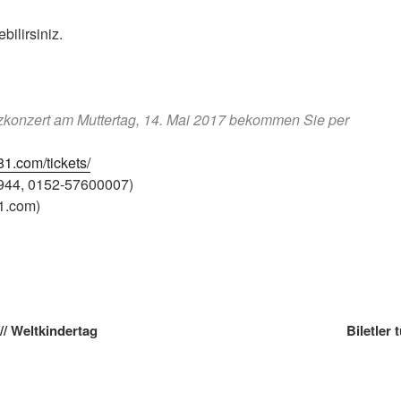
bilirsiniz.
nzkonzert am Muttertag, 14. Mai 2017 bekommen Sie per
81.com/tickets/
944, 0152-57600007)
1.com)
gation
// Weltkindertag
Biletler 