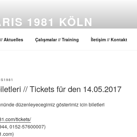
RIS 1981 KÖLN
ansları Toplulugu // Dance Company
// Aktuelles
Çalışmalar // Training
İletişim // Kontakt
IS1981
letleri // Tickets für den 14.05.2017
nünde düzenleyecegimiz gösterimiz icin biletleri
81.com/tickets/
944, 0152-57600007)
1.com)