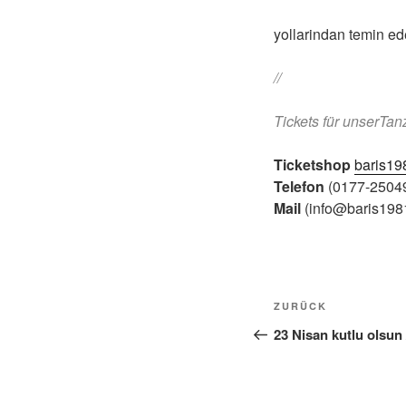
yollarindan temin ede
//
Tickets für unserTa
Ticketshop
baris19
Telefon
(0177-2504
Mail
(info@baris198
Beitragsnavi
Vorheriger
ZURÜCK
Beitrag
23 Nisan kutlu olsun 