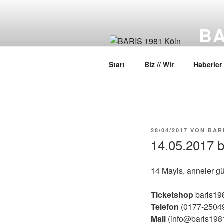
Zum
Inhalt
BA
springen
Halk D
Start
Biz // Wir
Haberler 
VERÖFFENTLICHT
28/04/2017
VON
BAR
AM
14.05.2017 bi
14 Mayis, anneler gü
Ticketshop
baris19
Telefon
(0177-2504
Mail
(info@baris198