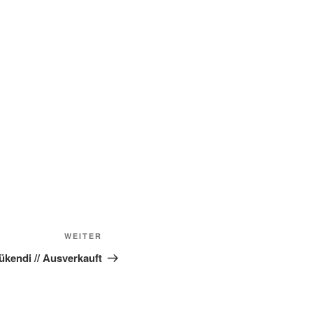
Nächster
WEITER
Beitrag
tükendi // Ausverkauft