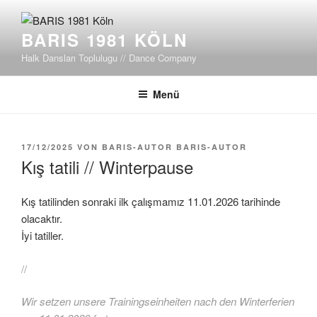
Zum
Inhalt
BARIS 1981 KÖLN
springen
Halk Dansları Toplulugu // Dance Company
Menü
VERÖFFENTLICHT
17/12/2025
VON
BARIS-AUTOR BARIS-AUTOR
AM
Kış tatili // Winterpause
Kış tatilinden sonraki ilk çalışmamız 11.01.2026 tarihinde
olacaktır.
İyi tatiller.
//
Wir setzen unsere Trainingseinheiten nach den Winterferien