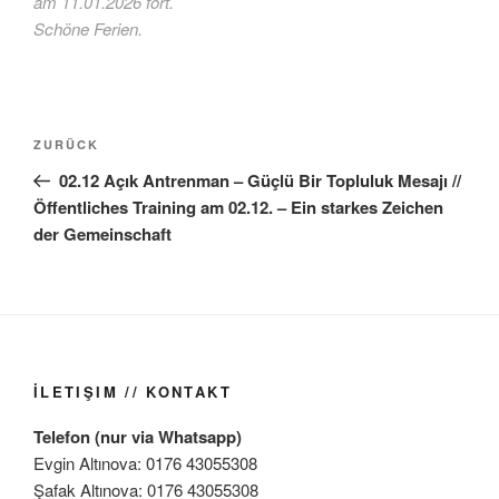
am 11.01.2026 fort.
Schöne Ferien.
Beitragsnavigation
Vorheriger
ZURÜCK
Beitrag
02.12 Açık Antrenman – Güçlü Bir Topluluk Mesajı //
Öffentliches Training am 02.12. – Ein starkes Zeichen
der Gemeinschaft
İLETIŞIM // KONTAKT
Telefon (nur via Whatsapp)
Evgin Altınova: 0176 43055308
Şafak Altınova: 0176 43055308