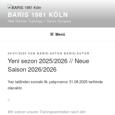
Zum
Inhalt
BARIS 1981 KÖLN
springen
Halk Dansları Toplulugu // Dance Company
Menü
VERÖFFENTLICHT
20/07/2025
VON
BARIS-AUTOR BARIS-AUTOR
AM
Yeni sezon 2025/2026 // Neue
Saison 2026/2026
Yaz tatilinden sonraki ilk çalışmamız 31.08.2025 tarihinde
olacaktır.
//
Wir setzen unsere Trainingseinheiten nach den