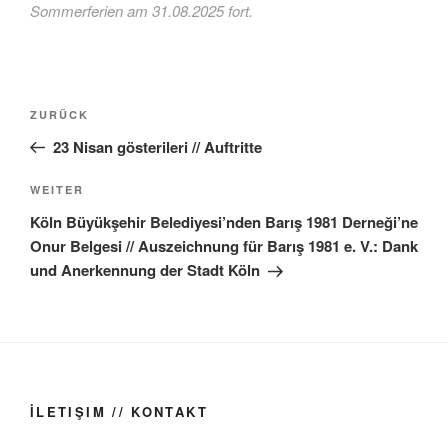
Sommerferien am 31.08.2025 fort.
Beitragsnavigation
Vorheriger
ZURÜCK
Beitrag
23 Nisan gösterileri // Auftritte
Nächster
WEITER
Beitrag
Köln Büyükşehir Belediyesi’nden Barış 1981 Derneği’ne
Onur Belgesi // Auszeichnung für Barış 1981 e. V.: Dank
und Anerkennung der Stadt Köln
İLETIŞIM // KONTAKT