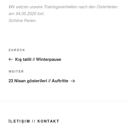
Wir setzen unsere Trainingseinheiten nach den Osterferien
am 04.05.2025 fort.
Schöne Ferien.
Beitragsnavigation
Vorheriger
ZURÜCK
Beitrag
Kış tatili // Winterpause
Nächster
WEITER
Beitrag
23 Nisan gösterileri // Auftritte
İLETIŞIM // KONTAKT