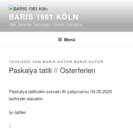
Zum
Inhalt
BARIS 1981 KÖLN
springen
Halk Dansları Toplulugu // Dance Company
Menü
VERÖFFENTLICHT
15/04/2025
VON
BARIS-AUTOR BARIS-AUTOR
AM
Paskalya tatili // Osterferien
Paskalya tatilinden sonraki ilk çalışmamız 04.05.2025
tarihinde olacaktır.
Iyi tatiller.
//