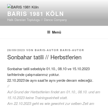
Zum
Inhalt
BARIS 1981 KÖLN
springen
Halk Dansları Toplulugu // Dance Company
Menü
VERÖFFENTLICHT
28/09/2023
VON
BARIS-AUTOR BARIS-AUTOR
AM
Sonbahar tatili // Herbstferien
Sonbahar tatili sebebiyle 01.10., 08.10 ve 15.10.2023
tarihlerinde çalışmalarımız yoktur.
22.10.2023’de aynı saat’te aynı yerde devam edeceğiz.
//
Auf Grund der Herbstferien findet am 01.10., 08.10. und am
15.10.2023 keine Trainingseinheit statt.
Am 22.10.2023 geht es wie gewohnt zur selben Zeit am