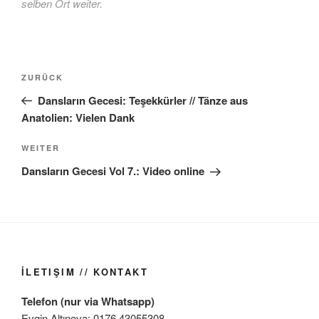
selben Ort weiter.
Beitragsnavigation
Vorheriger
ZURÜCK
Beitrag
Dansların Gecesi: Teşekkürler // Tänze aus
Anatolien: Vielen Dank
Nächster
WEITER
Beitrag
Dansların Gecesi Vol 7.: Video online
İLETIŞIM // KONTAKT
Telefon (nur via Whatsapp)
Evgin Altınova: 0176 43055308