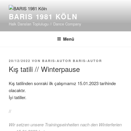
Zum
Inhalt
BARIS 1981 KÖLN
springen
Halk Dansları Toplulugu // Dance Company
Menü
VERÖFFENTLICHT
20/12/2022
VON
BARIS-AUTOR BARIS-AUTOR
AM
Kış tatili // Winterpause
Kış tatilinden sonraki ilk çalışmamız 15.01.2023 tarihinde
olacaktır.
İyi tatiller.
//
Wir setzen unsere Trainingseinheiten nach den Winterferien