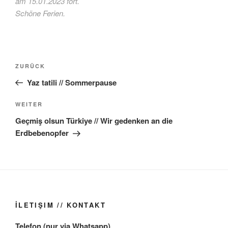
am 15.01.2023 fort.
Schöne Ferien.
Beitragsnavigation
Vorheriger
ZURÜCK
Beitrag
Yaz tatili // Sommerpause
Nächster
WEITER
Beitrag
Geçmiş olsun Türkiye // Wir gedenken an die
Erdbebenopfer
İLETIŞIM // KONTAKT
Telefon (nur via Whatsapp)