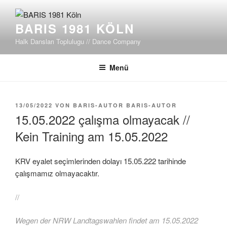
Zum
Inhalt
BARIS 1981 KÖLN
springen
Halk Dansları Toplulugu // Dance Company
Menü
VERÖFFENTLICHT
13/05/2022
VON
BARIS-AUTOR BARIS-AUTOR
AM
15.05.2022 çalışma olmayacak //
Kein Training am 15.05.2022
KRV eyalet seçimlerinden dolayı 15.05.222 tarihinde
çalışmamız olmayacaktır.
//
Wegen der NRW Landtagswahlen findet am 15.05.2022