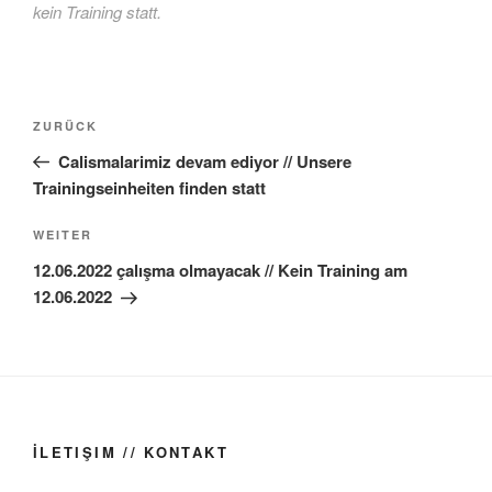
kein Training statt.
Beitragsnavigation
Vorheriger
ZURÜCK
Beitrag
Calismalarimiz devam ediyor // Unsere
Trainingseinheiten finden statt
Nächster
WEITER
Beitrag
12.06.2022 çalışma olmayacak // Kein Training am
12.06.2022
İLETIŞIM // KONTAKT