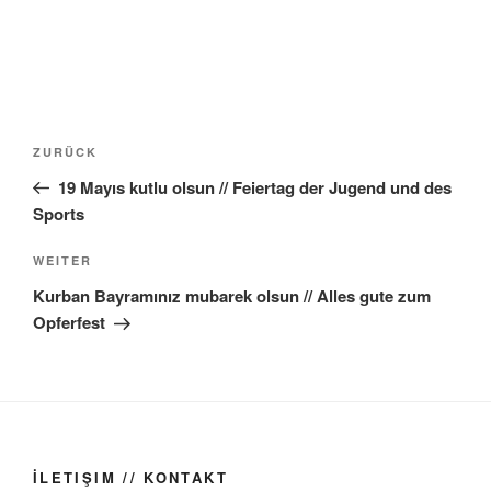
Beitragsnavigation
Vorheriger
ZURÜCK
Beitrag
19 Mayıs kutlu olsun // Feiertag der Jugend und des
Sports
Nächster
WEITER
Beitrag
Kurban Bayramınız mubarek olsun // Alles gute zum
Opferfest
İLETIŞIM // KONTAKT