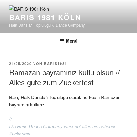
Zum
Inhalt
BARIS 1981 KÖLN
springen
Halk Dansları Toplulugu // Dance Company
Menü
VERÖFFENTLICHT
24/05/2020
VON
BARIS1981
AM
Ramazan bayramınız kutlu olsun //
Alles gute zum Zuckerfest
Barış Halk Dansları Topluluğu olarak herkesin Ramazan
bayramını kutlarız.
//
Die Baris Dance Company wünscht allen ein schönes
Zuckerfest.