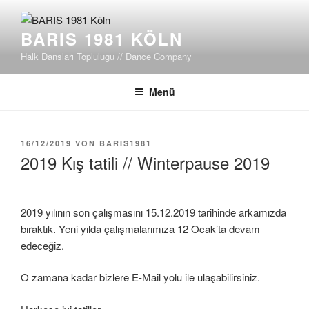
Zum
Inhalt
BARIS 1981 KÖLN
springen
Halk Dansları Toplulugu // Dance Company
Menü
VERÖFFENTLICHT
16/12/2019
VON
BARIS1981
AM
2019 Kış tatili // Winterpause 2019
2019 yılının son çalışmasını 15.12.2019 tarihinde arkamızda
bıraktık. Yeni yılda çalışmalarımıza 12 Ocak’ta devam
edeceğiz.
O zamana kadar bizlere E-Mail yolu ile ulaşabilirsiniz.