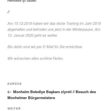
Herkese iyi tatiller.
//
Am 15.12.2019 haben wir das letzte Training im Jahr 2019
abgehalten und befinden uns jetzt in der Winterpause. Am
13. Januar 2020 geht es weiter.
Bis dahin sind wir per E-Mail für Sie erreichbar.
Wir wünschen allen schöne Ferien.
Beitragsnavigation
Vorheriger
ZURÜCK
Beitrag
Monheim Belediye Başkanı ziyreti // Besuch des
Monheimer Bürgermeisters
Nächster
WEITER