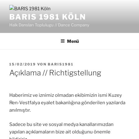
Zum
Inhalt
BARIS 1981 KÖLN
springen
Halk Dansları Toplulugu // Dance Company
Menü
VERÖFFENTLICHT
15/02/2019
VON
BARIS1981
AM
Açıklama // Richtigstellung
Haberimiz ve iznimiz olmadan ekibimizin ismi Kuzey
Ren-Vestfalya eyalet bakanlığına gönderilen yazılarda
anılmıştır.
Sadece bu site ve sosyal medya kanallarımızdan
yapılan açıklamaların bize ait olduğunu önemle