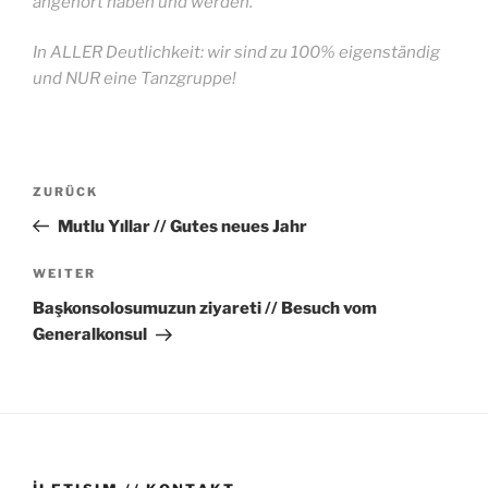
angehört haben und werden.
In ALLER Deutlichkeit: wir sind zu 100% eigenständig
und NUR eine Tanzgruppe!
Beitragsnavigation
Vorheriger
ZURÜCK
Beitrag
Mutlu Yıllar // Gutes neues Jahr
Nächster
WEITER
Beitrag
Başkonsolosumuzun ziyareti // Besuch vom
Generalkonsul