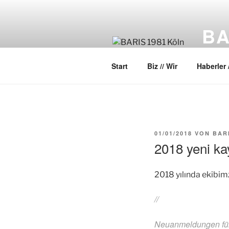
Zum
Inhalt
BA
springen
Halk D
Start
Biz // Wir
Haberler 
VERÖFFENTLICHT
01/01/2018
VON
BAR
AM
2018 yeni ka
2018 yılında ekibim
//
Neuanmeldungen für 