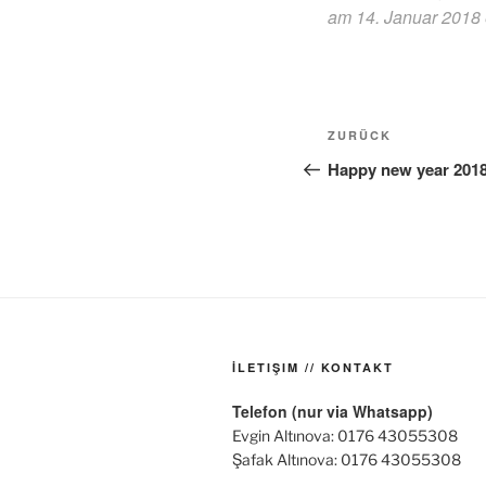
am 14. Januar 2018
Beitragsnavi
Vorheriger
ZURÜCK
Beitrag
Happy new year 201
İLETIŞIM // KONTAKT
Telefon (nur via Whatsapp)
Evgin Altınova: 0176 43055308
Şafak Altınova: 0176 43055308