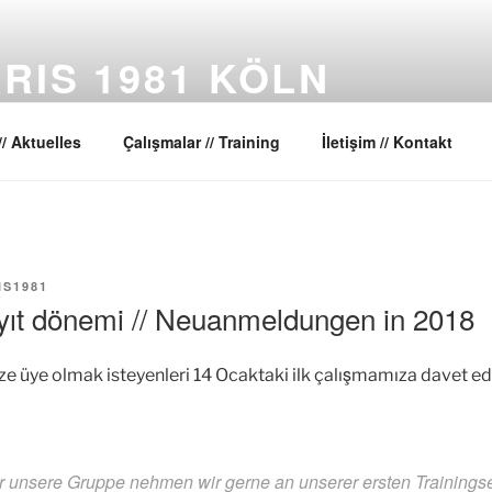
RIS 1981 KÖLN
ansları Toplulugu // Dance Company
// Aktuelles
Çalışmalar // Training
İletişim // Kontakt
IS1981
yıt dönemi // Neuanmeldungen in 2018
ze üye olmak isteyenleri 14 Ocaktaki ilk çalışmamıza davet ed
unsere Gruppe nehmen wir gerne an unserer ersten Trainingse