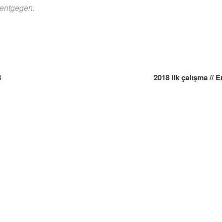
 entgegen.
gation
8
2018 ilk çalışma // 