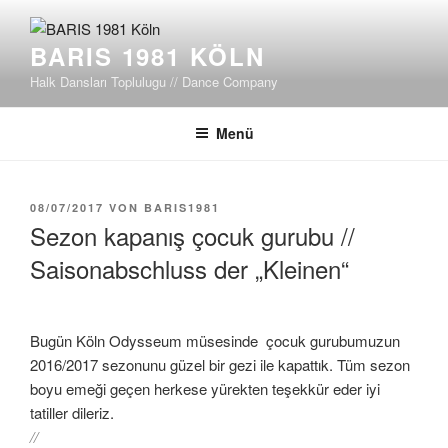
Zum
Inhalt
BARIS 1981 KÖLN
springen
Halk Dansları Toplulugu // Dance Company
Menü
VERÖFFENTLICHT
08/07/2017
VON
BARIS1981
AM
Sezon kapanış çocuk gurubu //
Saisonabschluss der „Kleinen“
Bugün Köln Odysseum müsesinde çocuk gurubumuzun
2016/2017 sezonunu güzel bir gezi ile kapattık. Tüm sezon
boyu emeği geçen herkese yürekten teşekkür eder iyi
tatiller dileriz.
//