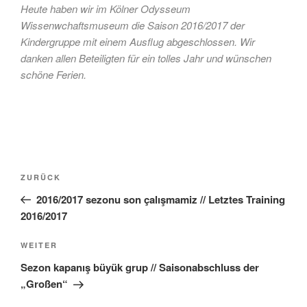
Heute haben wir im Kölner Odysseum
Wissenwchaftsmuseum die Saison 2016/2017 der
Kindergruppe mit einem Ausflug abgeschlossen. Wir
danken allen Beteiligten für ein tolles Jahr und wünschen
schöne Ferien.
Beitragsnavigation
Vorheriger
ZURÜCK
Beitrag
2016/2017 sezonu son çalışmamiz // Letztes Training
2016/2017
Nächster
WEITER
Beitrag
Sezon kapanış büyük grup // Saisonabschluss der
„Großen“