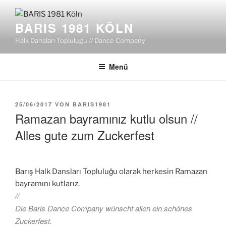
Zum
Inhalt
BARIS 1981 KÖLN
springen
Halk Dansları Toplulugu // Dance Company
Menü
VERÖFFENTLICHT
25/06/2017
VON
BARIS1981
AM
Ramazan bayramınız kutlu olsun //
Alles gute zum Zuckerfest
Barış Halk Dansları Topluluğu olarak herkesin Ramazan
bayramını kutlarız.
//
Die Baris Dance Company wünscht allen ein schönes
Zuckerfest.