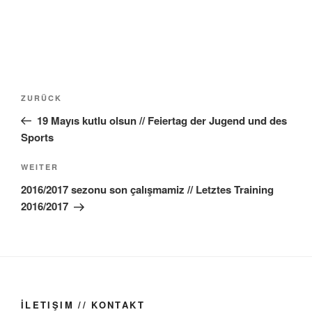
Beitragsnavigation
Vorheriger
ZURÜCK
Beitrag
19 Mayıs kutlu olsun // Feiertag der Jugend und des
Sports
Nächster
WEITER
Beitrag
2016/2017 sezonu son çalışmamiz // Letztes Training
2016/2017
İLETIŞIM // KONTAKT