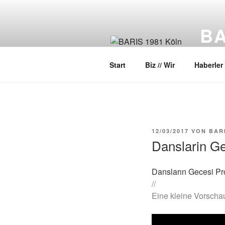
Zum
Inhalt
BA
springen
Halk D
Start
Biz // Wir
Haberler 
VERÖFFENTLICHT
12/03/2017
VON
BAR
AM
Danslarin G
Dansların Gecesi Pr
//
Eine kleine Vorscha