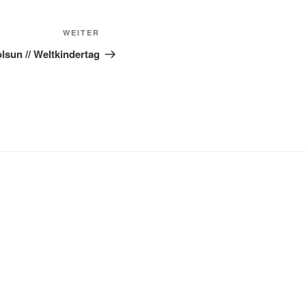
Nächster
WEITER
Beitrag
olsun // Weltkindertag