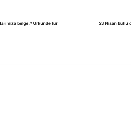
gation
arımıza belge // Urkunde für
23 Nisan kutlu 