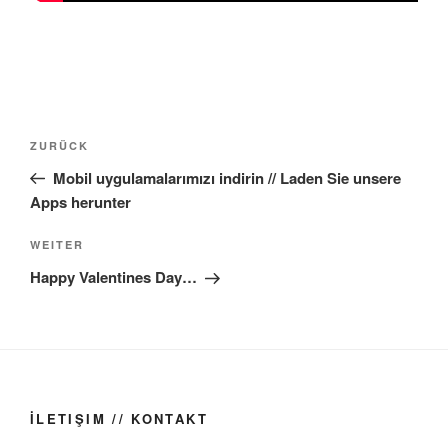
Beitragsnavigation
Vorheriger
ZURÜCK
Beitrag
Mobil uygulamalarımızı indirin // Laden Sie unsere
Apps herunter
Nächster
WEITER
Beitrag
Happy Valentines Day…
İLETIŞIM // KONTAKT