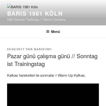
Zum
Inhalt
BARIS 1981 KÖLN
springen
Halk Dansları Toplulugu // Dance Company
Menü
VERÖFFENTLICHT
05/02/2017
VON
BARIS1981
AM
Pazar günü çalışma günü // Sonntag
ist Trainingstag
Kafkas hareketleri ile ısınmalar // Warm-Up Kafkas.