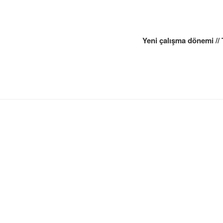
gation
Yeni çalışma dönemi //