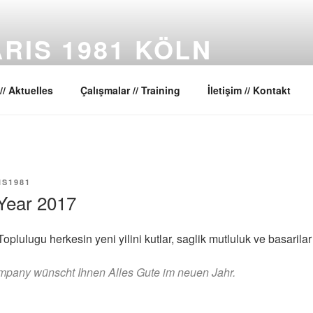
RIS 1981 KÖLN
ansları Toplulugu // Dance Company
// Aktuelles
Çalışmalar // Training
İletişim // Kontakt
IS1981
Year 2017
oplulugu herkesin yeni yilini kutlar, saglik mutluluk ve basarilar 
pany wünscht Ihnen Alles Gute im neuen Jahr.