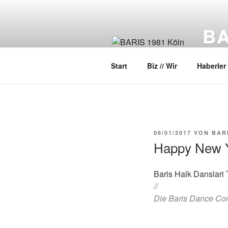
Zum
Inhalt
BA
springen
Halk D
Start
Biz // Wir
Haberler 
VERÖFFENTLICHT
06/01/2017
VON
BAR
AM
Happy New 
Baris Halk Danslari T
//
Die Baris Dance Com